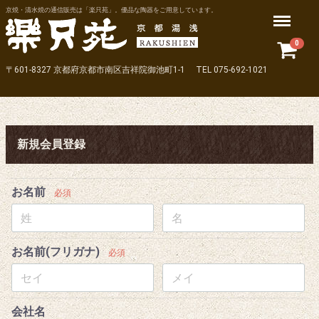
京焼・清水焼の通信販売は「楽只苑」。優品な陶器をご用意しています。
Menu
0
〒601-8327 京都府京都市南区吉祥院御池町1-1 TEL 075-692-1021
新規会員登録
お名前
必須
お名前(フリガナ)
必須
会社名