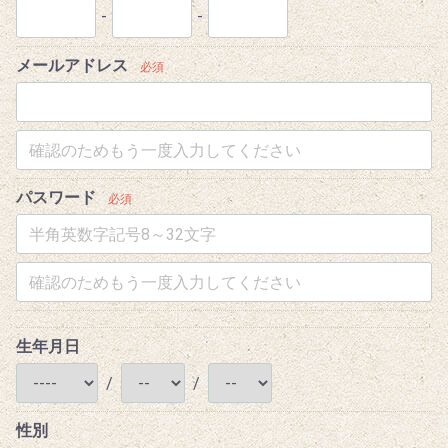
-
-
メールアドレス
必須
パスワード
必須
生年月日
/
/
性別