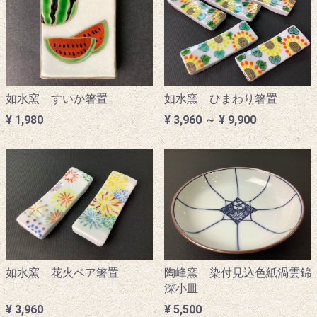
如水窯 すいか箸置
如水窯 ひまわり箸置
¥ 1,980
¥ 3,960 ～ ¥ 9,900
如水窯 花火ペア箸置
陶峰窯 染付見込色紙渦雲錦
深小皿
¥ 3,960
¥ 5,500