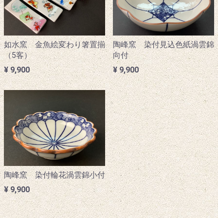
如水窯 金魚絵変わり箸置揃
陶峰窯 染付見込色紙渦雲錦
（5客）
向付
¥ 9,900
¥ 9,900
陶峰窯 染付輪花渦雲錦小付
¥ 9,900