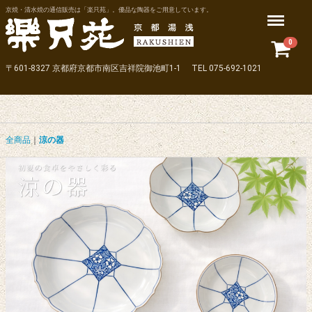
京焼・清水焼の通信販売は「楽只苑」。優品な陶器をご用意しています。
Menu
0
〒601-8327 京都府京都市南区吉祥院御池町1-1 TEL 075-692-1021
全商品
涼の器