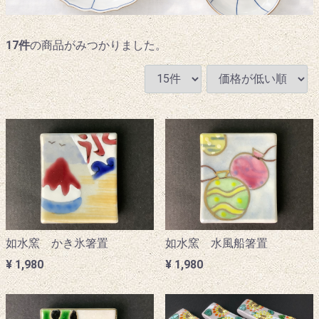
17
件
の商品がみつかりました。
如水窯 かき氷箸置
如水窯 水風船箸置
¥ 1,980
¥ 1,980