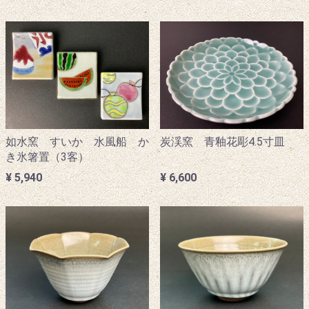
如水窯 すいか 水風船 か
炭渓窯 青釉花彫4.5寸皿
き氷箸置（3客）
¥ 5,940
¥ 6,600