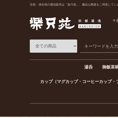
京焼・清水焼の通信販売は「楽只苑」。優品な陶器をご用意してい
〒6
湯呑
御飯茶
一ヶ湯呑（単品湯
組湯呑（夫婦湯呑
一ヶ飯碗
組飯碗（
カップ（マグカップ・コーヒーカップ・
コーヒーカップ
マグカップ
フリーカップ