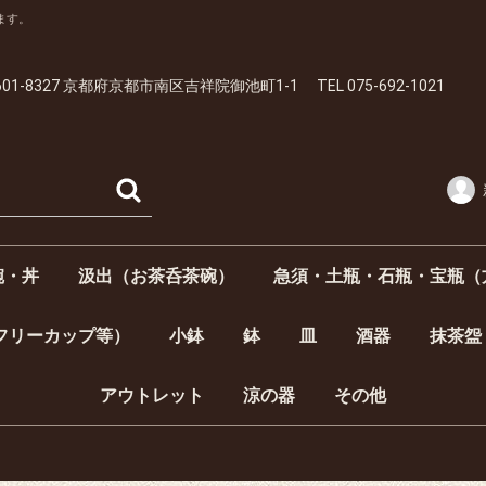
ます。
01-8327 京都府京都市南区吉祥院御池町1-1 TEL 075-692-1021
碗・丼
汲出（お茶呑茶碗）
急須・土瓶・石瓶・宝瓶（
呑）
）
・丼
夫婦飯碗）
汲出 5客1組
蓋付汲出 5客1組
汲出1客
蓋付汲出1客
フリーカップ等）
小鉢
鉢
皿
酒器
抹茶盌
向付
小付
角皿
楕円皿
居酒屋揃・半酒
酒器揃
徳利（とっくり
ぐい呑
平盃
中皿【4寸5分以上～6寸（約14.7cm～18.2cm）】
豆皿【～3寸未満（約9cm）】
小皿【3寸以上～4寸未満（約9cm～12cm）】
銘々皿【4寸以上～4寸5分未満（約12cm～14.7cm）】
6寸以上～1尺未満（約18.2cm～30cm）
大皿【1尺～（約30cm～）】
アウトレット
涼の器
その他