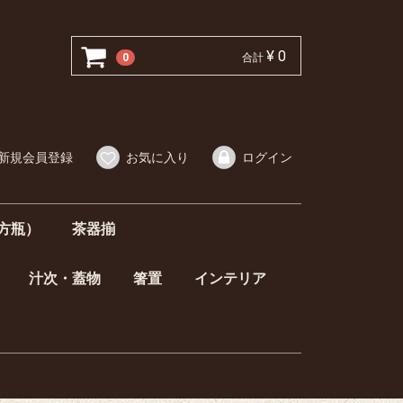
¥ 0
0
合計
新規会員登録
お気に入り
ログイン
方瓶）
茶器揃
汁次・蓋物
箸置
インテリア
器揃
）