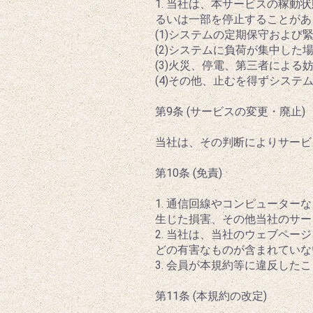
1. 当社は、本サービスの稼
るいは一部を停止することがあ
(1)システムの定期保守および
(2)システムに負荷が集中した
(3)火災、停電、第三者によ
(4)その他、止むを得ずシス
第9条 (サービスの変更・廃止)
当社は、その判断によりサービ
第10条 (免責)
1. 通信回線やコンピュータ
生じた損害、その他当社のサー
2. 当社は、当社のウェブペ
どの有害なものが含まれていな
3. 会員が本規約等に違反し
第11条 (本規約の改定)