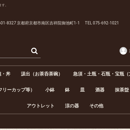
ます。
01-8327 京都府京都市南区吉祥院御池町1-1 TEL 075-692-1021
碗・丼
汲出（お茶呑茶碗）
急須・土瓶・石瓶・宝瓶（
呑）
）
・丼
夫婦飯碗）
汲出 5客1組
蓋付汲出 5客1組
汲出1客
蓋付汲出1客
フリーカップ等）
小鉢
鉢
皿
酒器
抹茶盌
向付
小付
角皿
楕円皿
居酒屋揃・半酒
酒器揃
徳利（とっくり
ぐい呑
平盃
中皿【4寸5分以上～6寸（約14.7cm～18.2cm）】
豆皿【～3寸未満（約9cm）】
小皿【3寸以上～4寸未満（約9cm～12cm）】
銘々皿【4寸以上～4寸5分未満（約12cm～14.7cm）】
6寸以上～1尺未満（約18.2cm～30cm）
大皿【1尺～（約30cm～）】
アウトレット
涼の器
その他