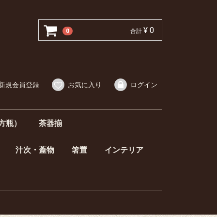
¥ 0
0
合計
新規会員登録
お気に入り
ログイン
方瓶）
茶器揃
汁次・蓋物
箸置
インテリア
器揃
）