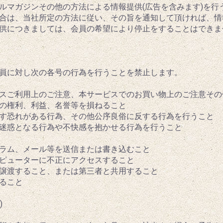
メールマガジンその他の方法による情報提供(広告を含みます)を
合は、当社所定の方法に従い、その旨を通知して頂ければ、情
供につきましては、会員の希望により停止をすることはできま
員に対し次の各号の行為を行うことを禁止します。
ービスご利用上のご注意、本サービスでのお買い物上のご注意そ
者の権利、利益、名誉等を損ねること
及ぼす恐れがある行為、その他公序良俗に反する行為を行うこと
者に迷惑となる行為や不快感を抱かせる行為を行うこと
ログラム、メール等を送信または書き込むこと
ンピューターに不正にアクセスすること
与・譲渡すること、または第三者と共用すること
すること
)