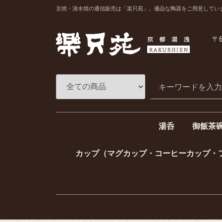
京焼・清水焼の通信販売は「楽只苑」。優品な陶器をご用意してい
〒6
湯呑
御飯茶
一ヶ湯呑（単品湯
組湯呑（夫婦湯呑
一ヶ飯碗
組飯碗（
カップ（マグカップ・コーヒーカップ・
コーヒーカップ
マグカップ
フリーカップ