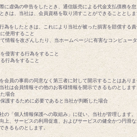
込の際に虚偽の申告をしたとき、通信販売による代金支払債務を
ときは、当社は、会員資格を取り消すことができることとしま
める行為をしたときは、これにより当社が被った損害を賠償する
正に使用すること
スして情報を改ざんしたり、当ホームページに有害なコンピュー
権を侵害する行為をすること
する行為をすること
情報を会員の事前の同意なく第三者に対して開示することはあり
当社は会員情報その他のお客様情報を開示できるものとします
れた場合
等を保護するために必要であると当社が判断した場合
、当社の「個人情報保護への取組み」に従い、当社が管理します
向上、サービスの利用促進、およびサービスの健全かつ円滑な
できるものとします。