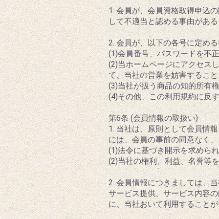
1. 会員が、会員資格取得申
して不適当と認める事由がある
2. 会員が、以下の各号に定
(1)会員番号、パスワードを不
(2)当ホームページにアクセ
て、当社の営業を妨害すること
(3)当社が扱う商品の知的所有
(4)その他、この利用規約に反
第6条 (会員情報の取扱い)
1. 当社は、原則として会員
には、会員の事前の同意なく、
(1)法令に基づき開示を求めら
(2)当社の権利、利益、名誉
2. 会員情報につきましては
サービス提供、サービス内容の
に、当社おいて利用することが