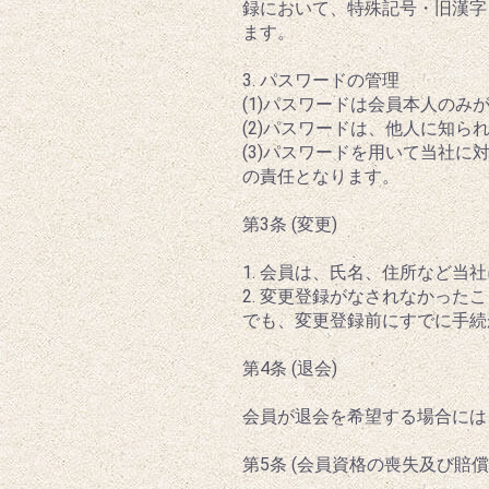
録において、特殊記号・旧漢字
ます。
3. パスワードの管理
(1)パスワードは会員本人の
(2)パスワードは、他人に知
(3)パスワードを用いて当社
の責任となります。
第3条 (変更)
1. 会員は、氏名、住所など
2. 変更登録がなされなかっ
でも、変更登録前にすでに手続
第4条 (退会)
会員が退会を希望する場合には
第5条 (会員資格の喪失及び賠償