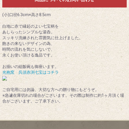
(小)口径6.3cm×高さ8.5cm
白地に赤で縁起のよい七宝柄を
あしらったシンプルな湯呑。
スッキリ洗練された雰囲気に仕上げました。
飽きの来ないデザインの為、
時間の流れを気にしないで、
永くお使い頂ける逸品です。
お揃いの組飯碗も御座います。
光抱窯 呉須赤渕七宝はコチラ
ご自宅用には勿論、大切な方への贈り物にもどうぞ。
※急遽在庫切れの場合がございます。その際は制作に約1ヶ月頂く場
合がございます。ご了承下さい。