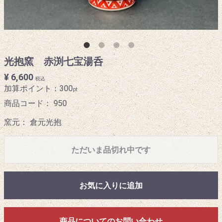
光抱窯 赤渕七宝湯呑
¥ 6,600
税込
加算ポイント：
300
pt
商品コード：
950
窯元： 倉元光抱
ただいま品切れ中です
お気に入りに追加
商品についてのお問い合わせ