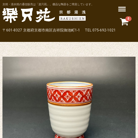
京焼・清水焼の通信販売は「楽只苑」。優品な陶器をご用意しています。
Menu
0
〒601-8327 京都府京都市南区吉祥院御池町1-1 TEL 075-692-1021