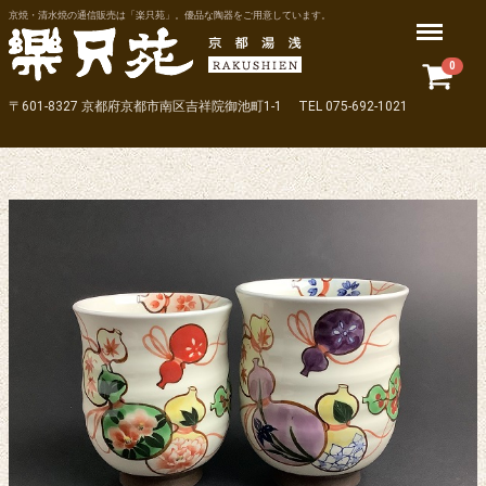
京焼・清水焼の通信販売は「楽只苑」。優品な陶器をご用意しています。
Menu
0
〒601-8327 京都府京都市南区吉祥院御池町1-1 TEL 075-692-1021