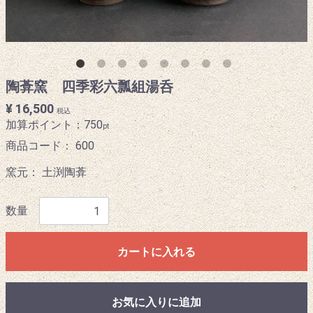
陶葊窯 四季彩六瓢組湯呑
¥ 16,500
税込
加算ポイント：
750
pt
商品コード：
600
窯元： 土渕陶葊
数量
カートに入れる
お気に入りに追加