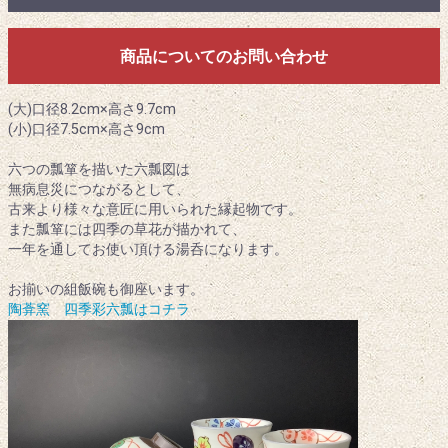
商品についてのお問い合わせ
(大)口径8.2cm×高さ9.7cm
(小)口径7.5cm×高さ9cm
六つの瓢箪を描いた六瓢図は
無病息災につながるとして、
古来より様々な意匠に用いられた縁起物です。
また瓢箪には四季の草花が描かれて、
一年を通してお使い頂ける湯呑になります。
お揃いの組飯碗も御座います。
陶葊窯 四季彩六瓢はコチラ