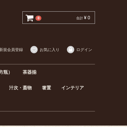
¥ 0
0
合計
新規会員登録
お気に入り
ログイン
方瓶）
茶器揃
汁次・蓋物
箸置
インテリア
器揃
）