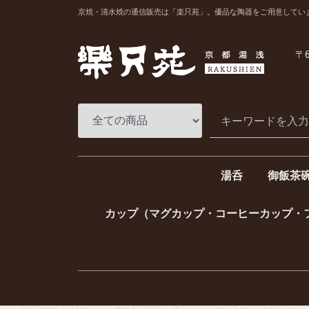
京焼・清水焼の通信販売は「楽只苑」。優品な陶器をご用意してい
〒6
湯呑
御飯茶
一ヶ湯呑（単品湯
組湯呑（夫婦湯呑
一ヶ飯碗
組飯碗（
カップ（マグカップ・コーヒーカップ・
コーヒーカップ
マグカップ
フリーカップ