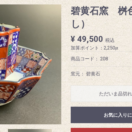
碧黄石窯 桝
し）
¥ 49,500
税込
加算ポイント：
2,250
pt
商品コード：
208
窯元： 碧黄石
ただいま品切れ
お気に入りに