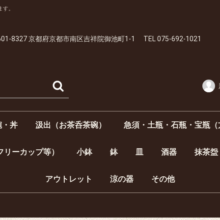
ます。
01-8327 京都府京都市南区吉祥院御池町1-1 TEL 075-692-1021
碗・丼
汲出（お茶呑茶碗）
急須・土瓶・石瓶・宝瓶（
呑）
）
・丼
夫婦飯碗）
汲出 5客1組
蓋付汲出 5客1組
汲出1客
蓋付汲出1客
フリーカップ等）
小鉢
鉢
皿
酒器
抹茶盌
向付
小付
角皿
楕円皿
居酒屋揃・半酒
酒器揃
徳利（とっくり
ぐい呑
平盃
中皿【4寸5分以上～6寸（約14.7cm～18.2cm）】
豆皿【～3寸未満（約9cm）】
小皿【3寸以上～4寸未満（約9cm～12cm）】
銘々皿【4寸以上～4寸5分未満（約12cm～14.7cm）】
6寸以上～1尺未満（約18.2cm～30cm）
大皿【1尺～（約30cm～）】
アウトレット
涼の器
その他