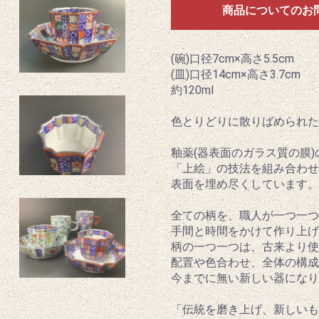
商品についてのお
(碗)口径7cm×高さ5.5cm
(皿)口径14cm×高さ3.7cm
約120ml
色とりどりに散りばめられた
釉薬(器表面のガラス質の膜
「上絵」の技法を組み合わせ
表面を埋め尽くしています。
全ての柄を、職人が一つ一つ
手間と時間をかけて作り上げ
柄の一つ一つは、古来より使
配置や色合わせ、全体の構
今までに無い新しい器になり
「伝統を磨き上げ、新しいも