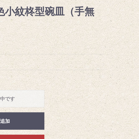
色小紋柊型碗皿（手無
中です
追加