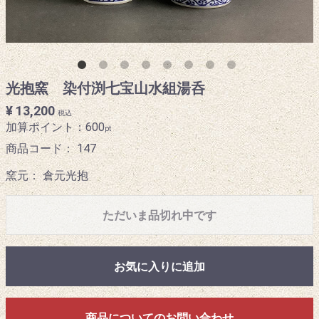
光抱窯 染付渕七宝山水組湯呑
¥ 13,200
税込
加算ポイント：
600
pt
商品コード：
147
窯元： 倉元光抱
ただいま品切れ中です
お気に入りに追加
商品についてのお問い合わせ