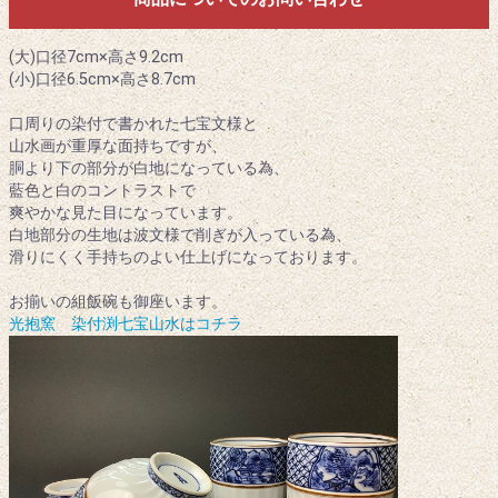
(大)口径7cm×高さ9.2cm
(小)口径6.5cm×高さ8.7cm
口周りの染付で書かれた七宝文様と
山水画が重厚な面持ちですが、
胴より下の部分が白地になっている為、
藍色と白のコントラストで
爽やかな見た目になっています。
白地部分の生地は波文様で削ぎが入っている為、
滑りにくく手持ちのよい仕上げになっております。
お揃いの組飯碗も御座います。
光抱窯 染付渕七宝山水はコチラ