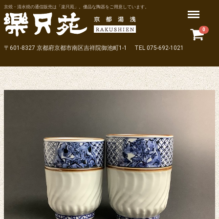
京焼・清水焼の通信販売は「楽只苑」。優品な陶器をご用意しています。
Menu
0
〒601-8327 京都府京都市南区吉祥院御池町1-1 TEL 075-692-1021