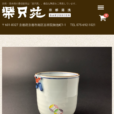
京焼・清水焼の通信販売は「楽只苑」。優品な陶器をご用意しています。
Menu
0
〒601-8327 京都府京都市南区吉祥院御池町1-1 TEL 075-692-1021