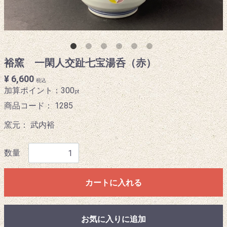
裕窯 一閑人交趾七宝湯呑（赤）
¥ 6,600
税込
加算ポイント：
300
pt
商品コード：
1285
窯元： 武内裕
数量
カートに入れる
お気に入りに追加