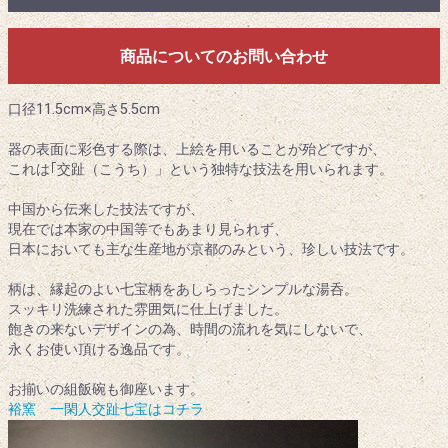
商品についてのお問い合わせ
口径11.5cm×高さ5.5cm
器の表面に彩色する際は、上絵を用いることが殆どですが、
これは｢交趾（こうち）」という独特な技法を用いられます。
中国から伝来した技法ですが、
現在では本家の中国等でもあまり見られず、
日本においても主な生産地が京都のみという、珍しい技法です。
柄は、縁起のよい七宝柄をあしらったシンプルな湯呑。
スッキリ洗練された雰囲気に仕上げました。
飽きの来ないデザインの為、時間の流れを気にしないで、
永くお使い頂ける逸品です。
お揃いの組飯碗も御座います。
裕窯 一閑人交趾七宝はコチラ