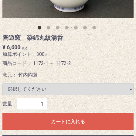
陶遊窯 染錦丸紋湯呑
¥ 6,600
税込
加算ポイント：
300
pt
商品コード：
1172-1 ～ 1172-2
窯元： 竹内陶遊
数量
カートに入れる