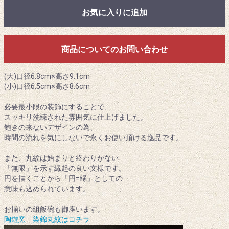
お気に入りに追加
商品についてのお問い合わせ
(大)口径6.8cm×高さ9.1cm
(小)口径6.5cm×高さ8.6cm
必要最小限の装飾にすることで、
スッキリ洗練された雰囲気に仕上げました。
飽きの来ないデザインの為、
時間の流れを気にしないで永くお使い頂ける逸品です。
また、丸紋は始まりと終わりがない
「無限」を示す縁起の良い文様です。
円を描くことから「円=縁」としての
意味も込められています。
お揃いの組飯碗も御座います。
陶遊窯 染錦丸紋はコチラ