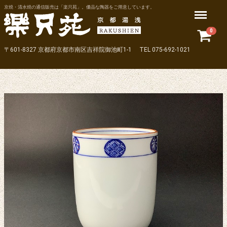
京焼・清水焼の通信販売は「楽只苑」。優品な陶器をご用意しています。
Menu
0
〒601-8327 京都府京都市南区吉祥院御池町1-1 TEL 075-692-1021