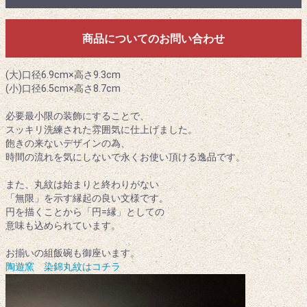
商品についてのお問い合わせ
(大)口径6.9cm×高さ9.3cm
(小)口径6.5cm×高さ8.7cm
必要最小限の装飾にすることで、
スッキリ洗練された雰囲気に仕上げました。
飽きの来ないデザインの為、
時間の流れを気にしないで永くお使い頂ける逸品です。
また、丸紋は始まりと終わりがない
「無限」を示す縁起の良い文様です。
円を描くことから「円=縁」としての
意味も込められています。
お揃いの組飯碗も御座います。
陶遊窯 染錦丸紋はコチラ