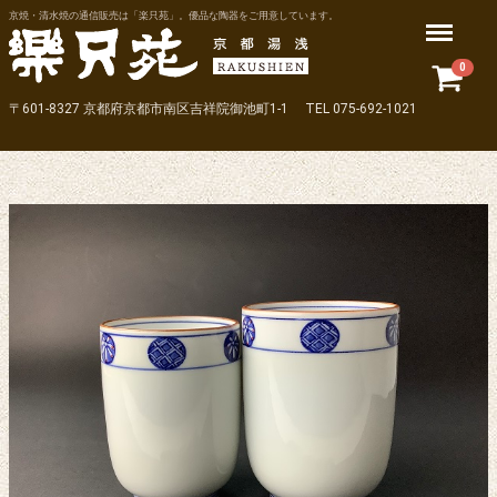
京焼・清水焼の通信販売は「楽只苑」。優品な陶器をご用意しています。
Menu
0
〒601-8327 京都府京都市南区吉祥院御池町1-1 TEL 075-692-1021