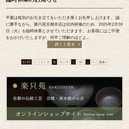
平素は格別のお引き立てをいただき厚くお礼申し上げます。 誠
に勝手ながら、樂只苑京都本店は社内研修のため、2025年2月18
日（火）を臨時休業とさせていただきます。 お客様にはご不便
をおかけいたしますが、何卒ご理解のほどよ...
3 / 17
«
1
2
3
4
5
...
10
...
»
最後 »