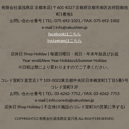
有限会社湯浅商店 京都本店| 〒601-8327 京都府京都市南区吉祥院御池
町1番地1
お問い合わせ番号 | TEL: 075-692-1021／FAX: 075-692-1002
e-mail | info@rakushien.jp
facebookはこちら
Instagramはこちら
店休日 Shop Holiday | 毎週日曜日・祝日・年末年始及びお盆
Year-end&New Year Holidays&Summer Holiday
※日程は暦により変わりますのでご了承ください。
コレド室町3 直営店 | 〒103-0022東京都中央区日本橋室町1丁目5番5号
コレド室町3 2F
お問い合わせ番号 | TEL: 03-6262-7752／FAX: 03-6262-7753
e-mail | info.coredo@rakushien.jp
店休日 Shop Holiday | 不定休(※施設のコレド室町3の営業に準ずる)
COPYRIGHT(C) 有限会社湯浅商店 楽只苑 ALL RIGHTS RESERVED.