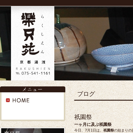
ブログ
祇園祭
一ヶ月に及ぶ祇園祭
今日、7月1日は、
祇園祭
の始まりの