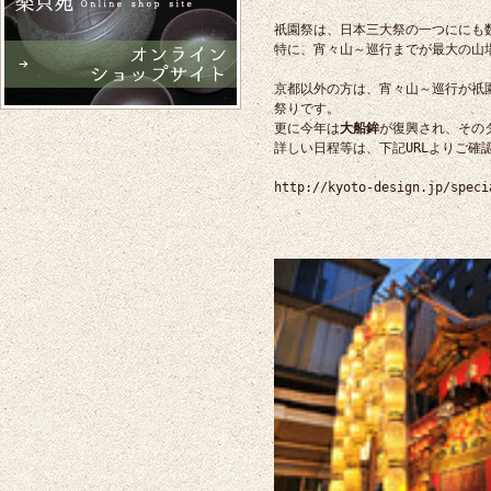
祇園祭は、日本三大祭の一つににも
特に、宵々山～巡行までが最大の山
京都以外の方は、宵々山～巡行が祇
祭りです。
更に今年は
大船鉾
が復興され、その
詳しい日程等は、下記URLよりご確
http://kyoto-design.jp/speci